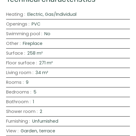
Heating
:
Electric, Gas/Individual
Openings
:
PVC
Swimming pool
:
No
Other
:
Fireplace
Surface
:
258
m²
Floor surface
:
271
m²
Living room
:
34
m²
Rooms
:
9
Bedrooms
:
5
Bathroom
:
1
Shower room
:
2
Furnishing
:
Unfurnished
View
:
Garden, terrace