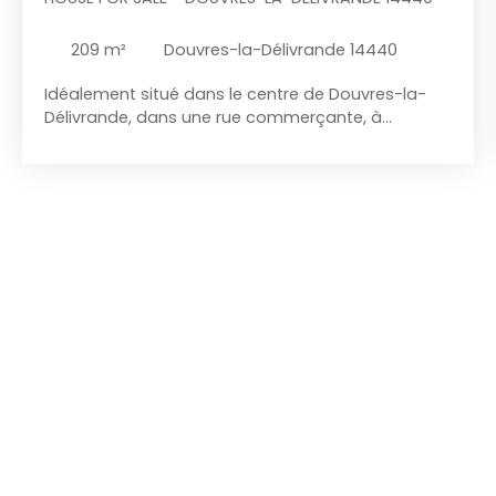
209
m²
Douvres-la-Délivrande 14440
Idéalement situé dans le centre de Douvres-la-
Délivrande, dans une rue commerçante, à
seulement quelques mètres de la Basilique. ALPHA
TERRA Immobilier vous propose à la vente cet
immeuble à usage mixte d'habitation et
commercial. La superficie plancher de plus de 300
m² se développe sur 3 niveaux, dont environ 90 m²
de grenier aménageable. Rénovation récente.
Chauffage individuel au gaz de ville et
climatisation. Conformément à la loi TRACFIN, une
pièce d’identité vous sera demandée pour toutes
visites.