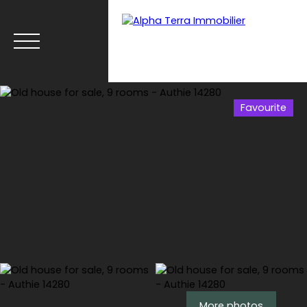
Favourite
Menu
Espace client
Estimate
More photos