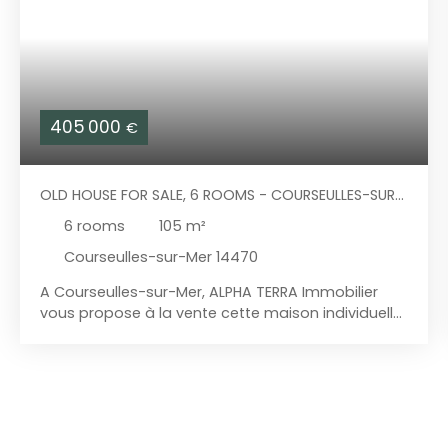
405 000
€
OLD HOUSE FOR SALE, 6 ROOMS - COURSEULLES-SUR-
MER 14470
6
rooms
105
m²
Courseulles-sur-Mer 14470
A Courseulles-sur-Mer, ALPHA TERRA Immobilier
vous propose à la vente cette maison individuelle.
A proximité de la plage et du collège, ce bien est
idéal pour accueillir confortablement votre famille,
au sein d'une ville bénéficiant de toutes les
commodités ! Ce pavillon est édifiée sur un terrain
de plus de 700 m². Il se compose de la manière
suivante : - Le rez-de-chaussée bénéficie d'un