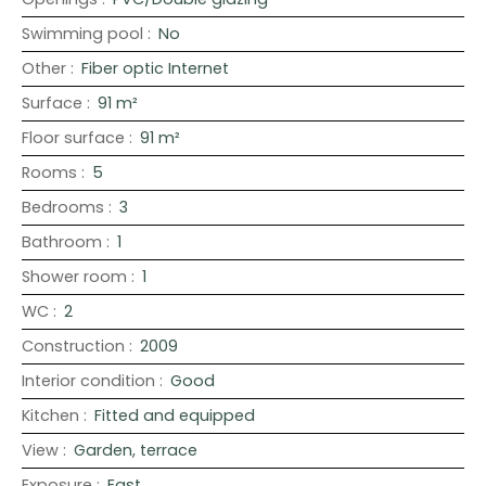
Swimming pool
:
No
Other
:
Fiber optic Internet
Surface
:
91
m²
Floor surface
:
91
m²
Rooms
:
5
Bedrooms
:
3
Bathroom
:
1
Shower room
:
1
WC
:
2
Construction
:
2009
Interior condition
:
Good
Kitchen
:
Fitted and equipped
View
:
Garden, terrace
Exposure
:
East