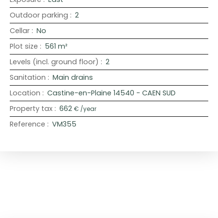
Outdoor parking
:
2
Cellar
:
No
Plot size
:
561
m²
Levels (incl. ground floor)
:
2
Sanitation
:
Main drains
Location
:
Castine-en-Plaine 14540 - CAEN SUD
Property tax
:
662
€ /year
Reference
:
VM355