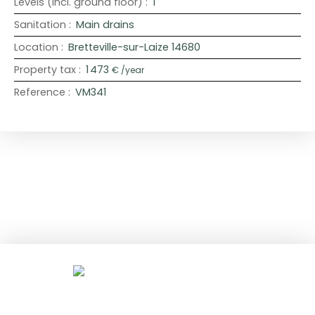
Levels (incl. ground floor)
:
1
Sanitation
:
Main drains
Location
:
Bretteville-sur-Laize 14680
Property tax
:
1 473
€ /year
Reference
:
VM341