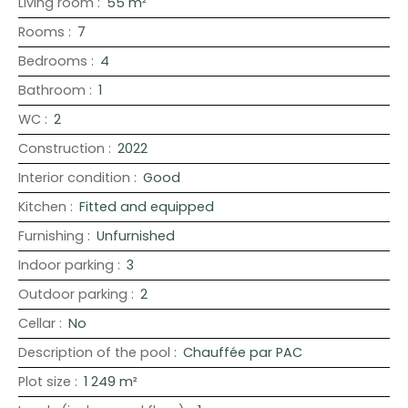
Living room
:
55
m²
Rooms
:
7
Bedrooms
:
4
Bathroom
:
1
WC
:
2
Construction
:
2022
Interior condition
:
Good
Kitchen
:
Fitted and equipped
Furnishing
:
Unfurnished
Indoor parking
:
3
Outdoor parking
:
2
Cellar
:
No
Description of the pool
:
Chauffée par PAC
Plot size
:
1 249
m²