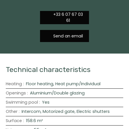
+33 6 07 67 03
61
Send an email
Technical characteristics
Heating
:
Floor heating, Heat pump/Individual
Openings
:
Aluminium/Double glazing
Swimming pool
:
Yes
Other
:
Intercom, Motorized gate, Electric shutters
Surface
:
158.6
m²