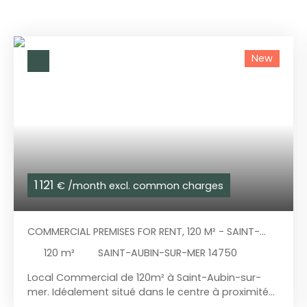
New
1 121
€ /month excl. common charges
COMMERCIAL PREMISES FOR RENT, 120 M² - SAINT-
AUBIN-SUR-MER 14750
120
m²
SAINT-AUBIN-SUR-MER 14750
Local Commercial de 120m² à Saint-Aubin-sur-
mer. Idéalement situé dans le centre à proximité
immédiate des commerces et de la plage. Local