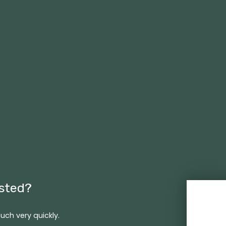
ested?
uch very quickly.