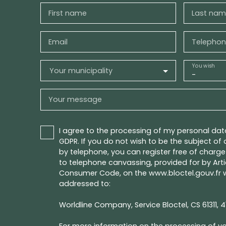
First name
Last nam
Email
Telephon
You wish
Your municipality
-
Your message
I agree to the processing of my personal da
GDPR. If you do not wish to be the subject o
by telephone, you can register free of charge 
to telephone canvassing, provided for by Artic
Consumer Code, on the www.bloctel.gouv.fr w
addressed to:
Worldline Company, Service Bloctel, CS 61311, 4
For more information on the processing of yo