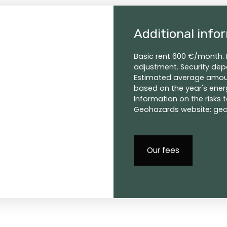
Additional info
Basic rent 600 €/month. 
adjustment. Security depo
Estimated average amoun
based on the year's energ
Information on the risks 
Geohazards website: geor
Our fees