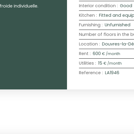
Interior condition
:
Good
roide individuelle.
Kitchen
:
Fitted and equ
Furnishing
:
Unfurnished
Number of floors in the b
Location
:
Douvres-la-Dé
Rent
:
600
€ /month
Utilities
:
15
€ /month
Reference
:
LA1946