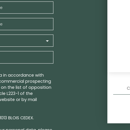
e
e
ta in accordance with
f commercial prospecting
on the list of opposition
C
le L223-1 of the
ebsite or by mail
1013 BLOIS CEDEX.
ur personal data, please