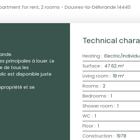
partment for rent, 2 rooms - Douvres-la-Délivrande 14440
Technical chara
rande.
Heating
:
Electric/Individu
 principales à louer. Le
Surface
:
47.62
m²
e de tous les
c est disponible juste
Living room
:
18
m²
Rooms
:
2
propriété et se
Bedrooms
:
1
Shower room
:
1
WC
:
1
Floor
:
1
Construction
:
1978