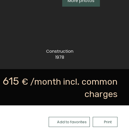
More photos
Construction
1978
615
€ /month incl. common
charges
Add to favorites
Print