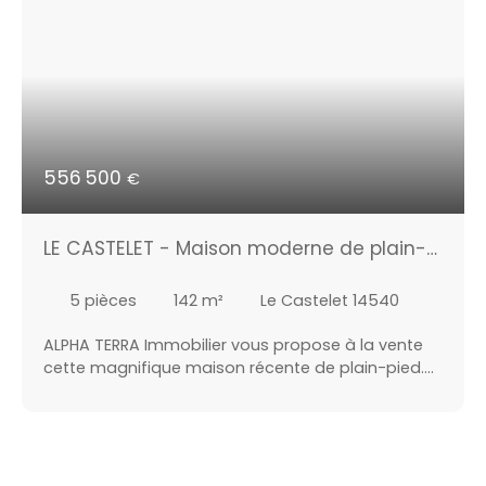
556 500
€
LE CASTELET - Maison moderne de plain-
pied avec grand garage et carport
5
pièces
142
m²
Le Castelet 14540
ALPHA TERRA Immobilier vous propose à la vente
cette magnifique maison récente de plain-pied.
Située à Garcelles-Secqueville, commune alliant le
calme de la campagne, à seulement 10 minutes
de l'entrée de Caen (Ifs). Elle se compose d'un bel
espace de vie de plus de 50 m² avec une belle
hauteur sous-plafond, une cuisine aménagée et