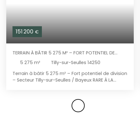
151 200
€
TERRAIN À BÂTIR 5 275 M² – FORT POTENTIEL DE
DIVISION
5 275
m²
Tilly-sur-Seulles 14250
Terrain à bâtir 5 275 m² – Fort potentiel de division
– Secteur Tilly-sur-Seulles / Bayeux RARE À LA
VENTE ! Vous recherchez un terrain offrant un
véritable potentiel de développement dans un
environnement privilégié ? Découvrez ce terrain à
bâtir de 5 275 m², situé entre Tilly-sur-Seulles et
Bayeux, à seulement 7 minutes du centre de Tilly-
sur-Seulles, de ses commerces, écoles et services.
Niché dans un cadre champêtre, calme et
verdoyant, ce terrain séduira aussi bien les
aménageurs, promoteurs et investisseurs que les