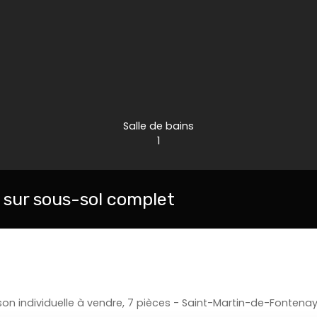
Salle de bains
1
sur sous-sol complet
on individuelle à vendre, 7 pièces - Saint-Martin-de-Fontenay