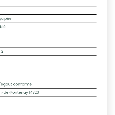
quipée
blé
:
2
l'égout conforme
in-de-Fontenay 14320
n