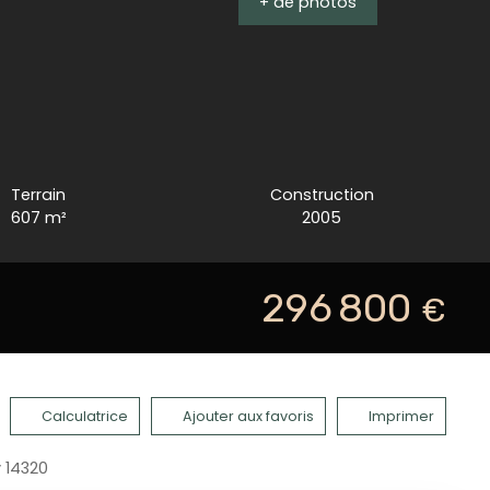
+ de photos
Terrain
Construction
607
m²
2005
296 800
€
Calculatrice
Ajouter aux favoris
Imprimer
 14320