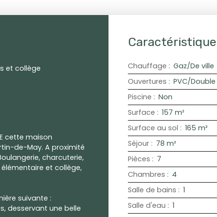
Caractéristique
Chauffage
:
Gaz/De ville
s et collège
Ouvertures
:
PVC/Double 
Piscine
:
Non
Surface
:
157
m²
Surface au sol
:
165
m²
TE cette maison
Séjour
:
78
m²
artin-de-May. A proximité
ulangerie, charcuterie,
Pièces
:
7
, élémentaire et collège,
Chambres
:
4
Salle de bains
:
1
ière suivante :
Salle d'eau
:
1
, desservant une belle