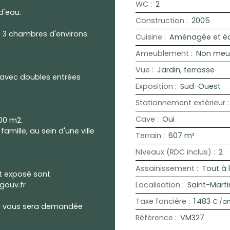
WC
:
2
d'eau.
Construction
:
2005
rt 3 chambres d'environs
Cuisine
:
Aménagée et é
Ameublement
:
Non meu
Vue
:
Jardin, terrasse
(avec doubles entrées
Exposition
:
Sud-Ouest
Stationnement extérieur
Cave
:
Oui
600 m2.
amille, au sein d'une ville
Terrain
:
607
m²
Niveaux (RDC inclus)
:
2
Assainissement
:
Tout à 
st exposé sont
gouv.fr
Localisation
:
Saint-Mart
Taxe foncière
:
1 483
€ /a
té vous sera demandée
Référence
:
VM327