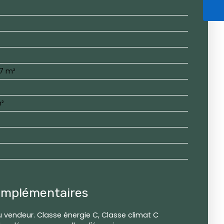
57 m²
m²
omplémentaires
u vendeur. Classe énergie C, Classe climat C