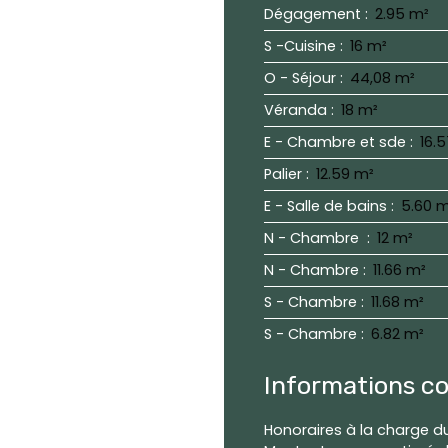
Dégagement
:
2.95 m²
S -Cuisine
:
16 m²
O - Séjour
:
44,08 m²
Véranda
:
18 m²
E - Chambre et sde
:
16.
Palier
:
12.59 m²
E - Salle de bains
:
5.60 
N - Chambre
:
12 m²
N - Chambre
:
11.66 m²
S - Chambre
:
11.68 m²
S - Chambre
:
6.82 m²
Informations c
Honoraires à la charge d