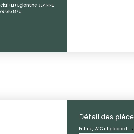
al (EI) Eglantine JEANNE
99 616 875
Détail des pièc
Entrée, W.C et placard
:
7