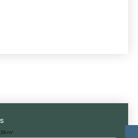
es
.29 m²