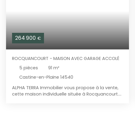
264 900
€
ROCQUANCOURT - MAISON AVEC GARAGE ACCOLÉ
5
pièces
91
m²
Castine-en-Plaine 14540
ALPHA TERRA Immobilier vous propose à la vente,
cette maison individuelle située à Rocquancourt.
Edifiée en 2009, sur un terrain de 561 m2, ce bien
vous offre une belle pièce de vie spacieuse, un
bureau avec salle d'eau attenante au rez-de-
chaussée, ainsi que 3 chambres et une salle de
bains à l'étage. Le garage accolé et
l'aménagement de ses combles permettraient la