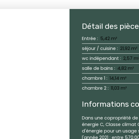
Détail des pièc
Entrée
:
5,42 m²
séjour / cuisine
:
21,92 m²
wc indépendant
:
2,57 m
salle de bains
:
4,82 m²
chambre 1
:
14,14 m²
chambre 2
:
11,03 m²
Informations c
Dans une copropriété de 
énergie C, Classe clima
d'énergie pour un usage s
l'année 2021 : entre 570.0