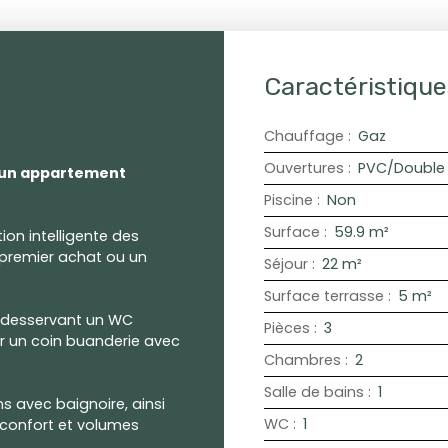
Caractéristique
Chauffage
:
Gaz
Ouvertures
:
PVC/Double 
un appartement
Piscine
:
Non
Surface
:
59.9
m²
on intelligente des
 premier achat ou un
Séjour
:
22
m²
Surface terrasse
:
5
m²
t desservant un WC
Pièces
:
3
r un coin buanderie avec
Chambres
:
2
Salle de bains
:
1
 avec baignoire, ainsi
WC
:
1
 confort et volumes