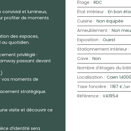
Étage
:
RDC
 convivial et lumineux,
État intérieur
:
En bon éta
our profiter de moments
Cuisine
:
Non équipée
Ameublement
:
Non meu
ation des espaces,
Exposition
:
Ouest
 au quotidien.
Stationnement intérieur
:
ement privilégié :
Cave
:
Non
tramway passant devant
Nombre d'étages du bât
…)
Localisation
:
Caen 1400
our vos moments de
Taxe foncière
:
1 187
€ /an
placement stratégique.
Référence
:
VA1954
e visite et découvrir ce
ce d’identité sera