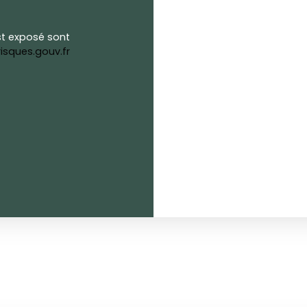
st exposé sont
isques.gouv.fr