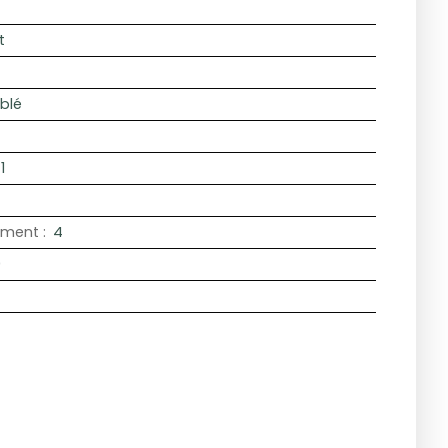
t
blé
1
iment
:
4
0