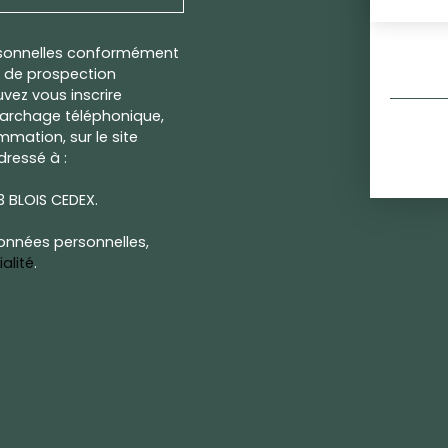
rsonnelles conformément
et de prospection
vez vous inscrire
marchage téléphonique,
mmation, sur le site
dressé à :
13 BLOIS CEDEX.
données personnelles,
alité
.