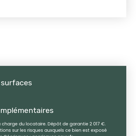
 surfaces
omplémentaires
a charge du locataire. Dépôt de garantie 2 017 €.
tions sur les risques auxquels ce bien est exposé