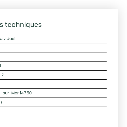
s techniques
dividuel
t
:
2
n-sur-Mer 14750
is