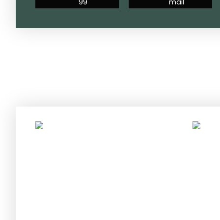
99
mail