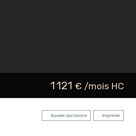
1 121
€ /mois HC
Ajouter aux favoris
Imprimer