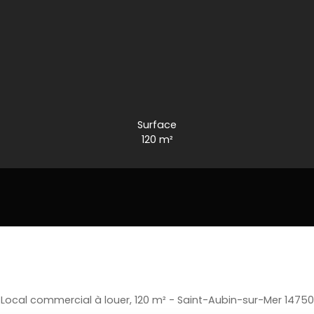
Surface
120
m²
Local commercial à louer, 120 m² - Saint-Aubin-sur-Mer 14750