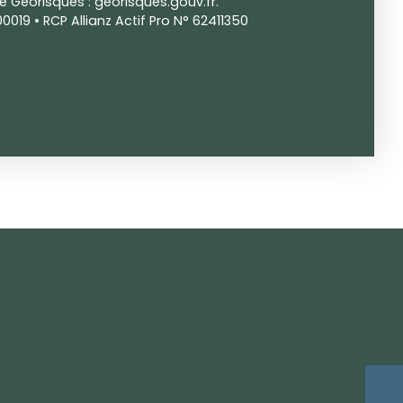
te Géorisques : georisques.gouv.fr.
019 • RCP Allianz Actif Pro N° 62411350