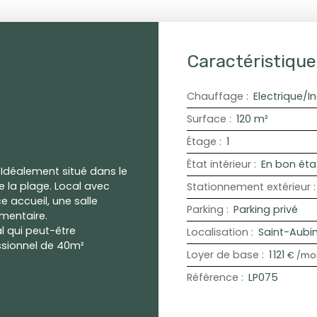
Caractéristique
Chauffage
:
Electrique/In
Surface
:
120
m²
Étage
:
1
État intérieur
:
En bon éta
Idéalement situé dans le
 la plage. Local avec
Stationnement extérieur
e accueil, une salle
Parking
:
Parking privé
émentaire.
l qui peut-être
Localisation
:
Saint-Aubi
ssionnel de 40m²
Loyer de base
:
1 121
€ /mo
Référence
:
LP075