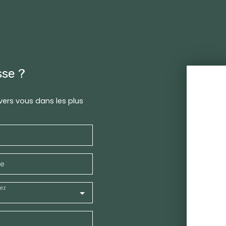
sse ?
 vers vous dans les plus
e
ez