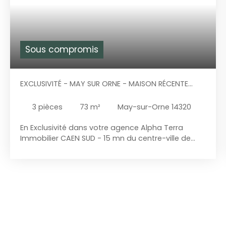
Sous compromis
EXCLUSIVITÉ - MAY SUR ORNE - MAISON RÉCENTE
AVEC GARAGE ACCOLÉ
3
pièces
73
m²
May-sur-Orne 14320
En Exclusivité dans votre agence Alpha Terra
Immobilier CAEN SUD - 15 mn du centre-ville de
CaenAu sein d'une commune bénéficiant de
toutes les commodités (Supermarché,
Boulangerie, charcuterie, coiffeur, fleuriste... ) ainsi
que des écoles maternelle, élémentaire et collège.
Vous profiterez également d'un environnement
calme et verdoyant, notamment de par son
accès à la voie verte. Nous vous proposons à la
vente cette maison récente, d'une superficie de