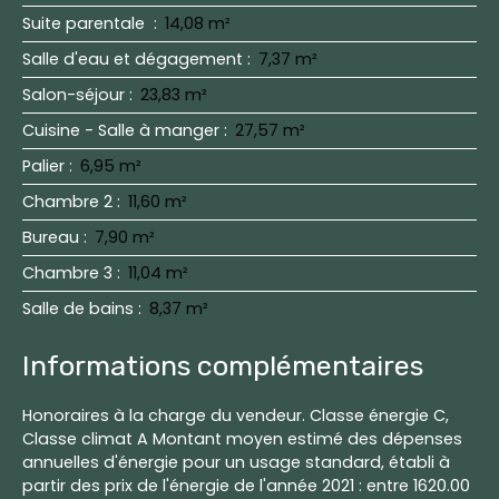
Suite parentale
:
14,08 m²
Salle d'eau et dégagement
:
7,37 m²
Salon-séjour
:
23,83 m²
Cuisine - Salle à manger
:
27,57 m²
Palier
:
6,95 m²
Chambre 2
:
11,60 m²
Bureau
:
7,90 m²
Chambre 3
:
11,04 m²
Salle de bains
:
8,37 m²
Informations complémentaires
Honoraires à la charge du vendeur. Classe énergie C,
Classe climat A Montant moyen estimé des dépenses
annuelles d'énergie pour un usage standard, établi à
partir des prix de l'énergie de l'année 2021 : entre 1620.00