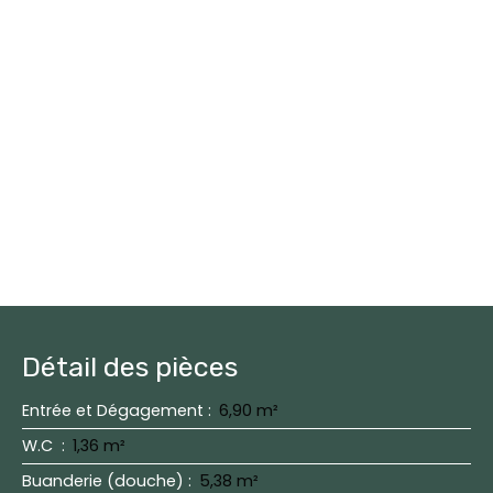
Détail des pièces
Entrée et Dégagement
:
6,90 m²
W.C
:
1,36 m²
Buanderie (douche)
:
5,38 m²