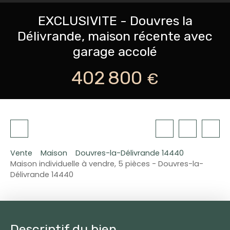
EXCLUSIVITE - Douvres la
Délivrande, maison récente avec
garage accolé
402 800
€
Vente
Maison
Douvres-la-Délivrande 14440
Maison individuelle à vendre, 5 pièces - Douvres-la-
Délivrande 14440
Descriptif du bien