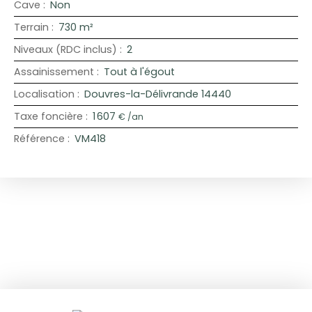
Cave
:
Non
Terrain
:
730
m²
Niveaux (RDC inclus)
:
2
Assainissement
:
Tout à l'égout
Localisation
:
Douvres-la-Délivrande 14440
Taxe foncière
:
1 607
€ /an
Référence
:
VM418