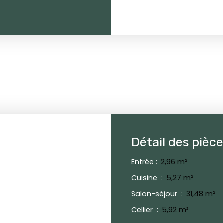
Détail des pièc
Entrée
:
2,96 m²
Cuisine
:
5,27 m²
Salon-séjour
:
31,48 m²
Cellier
:
5,92 m²