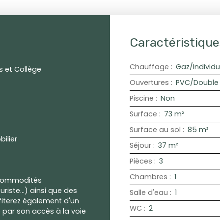
Caractéristique
Chauffage
:
Gaz/Individu
s et Collège
Ouvertures
:
PVC/Double 
Piscine
:
Non
Surface
:
73
m²
Surface au sol
:
85
m²
ilier
Séjour
:
37
m²
Pièces
:
3
Chambres
:
1
 commodités
riste...) ainsi que des
Salle d'eau
:
1
fiterez également d'un
WC
:
2
par son accès à la voie