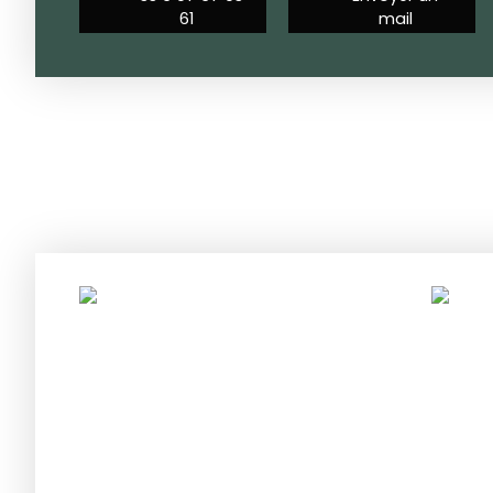
61
mail