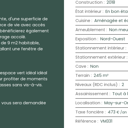
Construction
:
2018
État intérieur
:
En bon éta
te, d'une superficie de
Cuisine
:
Aménagée et é
ièce de vie avec accès
Ameublement
:
Non meu
s bénéficierez également
arage accolé.
Exposition
:
Nord-Ouest
 de 9 m2 habitable,
Stationnement intérieur
:
llant une fenêtre de
Stationnement extérieur
Cave
:
Non
 espace vert idéal idéal
Terrain
:
245
m²
our profiter de moments
Niveaux (RDC inclus)
:
2
sses sans vis-à-vis.
Assainissement
:
Tout à 
té vous sera demandée
Localisation
:
May-sur-Or
Taxe foncière
:
473
€ /an
Référence
:
VM331