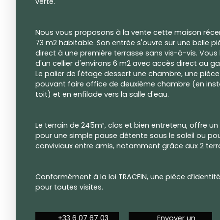
verte.
Nous vous proposons à la vente cette maison récen
73 m2 habitable. Son entrée s'ouvre sur une belle p
direct à une première terrasse sans vis-à-vis. Vou
d'un cellier d'environs 6 m2 avec accès direct au g
Le palier de l'étage dessert une chambre, une pièce
pouvant faire office de deuxième chambre (en insta
toit) et en enfilade vers la salle d'eau.
Le terrain de 245m², clos et bien entretenu, offre un
pour une simple pause détente sous le soleil ou p
conviviaux entre amis, notamment grâce aux 2 terra
Conformément à la loi TRACFIN, une pièce d’identi
pour toutes visites.
+33 6 07 67 03
Envoyer un