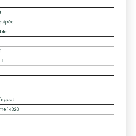
t
quipée
blé
1
:
1
l'égout
ne 14320