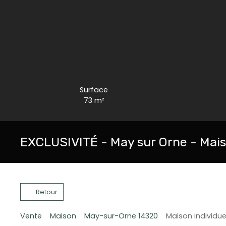
Surface
73
m²
EXCLUSIVITÉ - May sur Orne - Mai
Retour
Vente
Maison
May-sur-Orne 14320
Maison individue