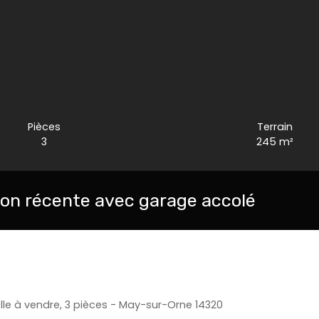
Pièces
Terrain
3
245
m²
son récente avec garage accolé
lle à vendre, 3 pièces - May-sur-Orne 14320