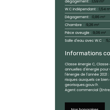
dégagement
:
1,59 m²
W.C indépendant
:
1,54 m
Dégagement
:
0,86 m²
Chambre
:
9,26 m²
Pièce aveugle
:
9,06 m²
Salle d'eau avec W.C
:
5,
Informations c
Classe énergie C, Class
annuelles d'énergie pour 
l'énergie de l'année 2021 
risques auxquels ce bien 
georisques.gouv.fr.
Agent commercial (Entrep
Nos honoraires