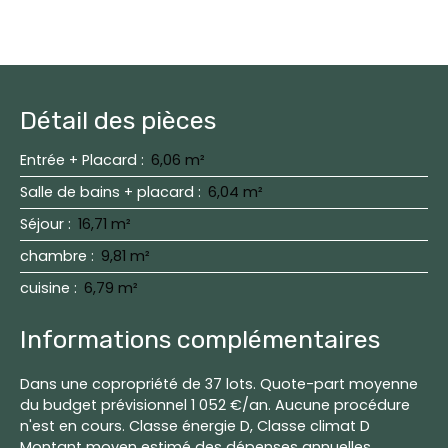
Détail des pièces
Entrée + Placard
:
6,06 m²
Salle de bains + placard
:
6,04 m²
Séjour
:
16,71 m²
chambre
:
9,81 m²
cuisine
:
6,79 m²
Informations complémentaires
Dans une copropriété de 37 lots. Quote-part moyenne
du budget prévisionnel 1 052 €/an. Aucune procédure
n'est en cours. Classe énergie D, Classe climat D
Montant moyen estimé des dépenses annuelles