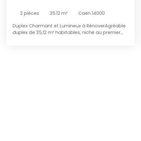
2
pièces
35.12
m²
Caen 14000
Duplex Charmant et Lumineux à RénoverAgréable
duplex de 35,12 m² habitables, niché au premier
étage d'une copropriété. Ce bien, d'une surface
au sol de plus de 40 m², est idéal pour ceux qui
cherchent un premier achat ou un investissement.
Il comprend un séjour avec cuisine ouverte et
plan bar d'environ 20m², une chambre confortable
à l'étage et une salle de bains, parfait pour un
couple ou un petit foyer. Bien que l'intérieur et les
parties communes soient à rafraîchir, ce duplex
offre un potentiel immense pour créer un nid
douillet à votre image. Profitez d'une cave de 5 m²
pour ranger vos affaires. Possibilité de
stationnement dans la cour. Situé à proximité
immédiate du Zénith, de venais et de Saint Ouen.
Ne manquez pas cette opportunité de
transformer ce duplex en un havre de paix
moderne et élégant.