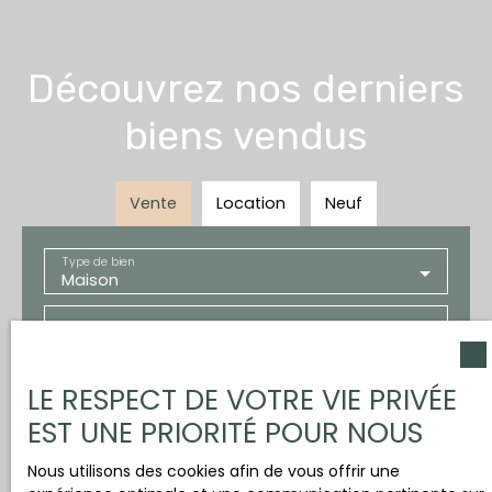
Découvrez nos derniers
biens vendus
Vente
Location
Neuf
Type de bien
Maison
Localisation
Budget max (€)
LE RESPECT DE VOTRE VIE PRIVÉE
EST UNE PRIORITÉ POUR NOUS
Surface min (m²)
Nous utilisons des cookies afin de vous offrir une