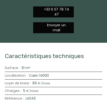
+33 6 07 78 74
47
Envoyer un
mail
Caractéristiques techniques
Surface
:
10
m²
Localisation
:
Caen 14000
Loyer de base
:
85
€ /mois
Charges
:
5
€ /mois
Référence
:
LS045