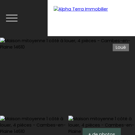
Loué
Menu
Espace client
Estimation
+ de photos