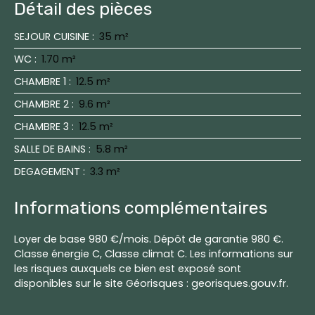
Détail des pièces
SEJOUR CUISINE
:
35 m²
WC
:
1.70 m²
CHAMBRE 1
:
12.5 m²
CHAMBRE 2
:
9.6 m²
CHAMBRE 3
:
12.5 m²
SALLE DE BAINS
:
5.8 m²
DEGAGEMENT
:
3.3 m²
Informations complémentaires
Loyer de base 980 €/mois. Dépôt de garantie 980 €.
Classe énergie C, Classe climat C. Les informations sur
les risques auxquels ce bien est exposé sont
disponibles sur le site Géorisques : georisques.gouv.fr.